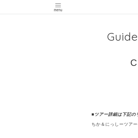
Guid
C
■ツアー詳細は下記の
ちか＆にっしーツア